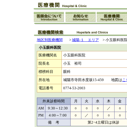
地区別医療機関
>
城陽-１ エリア
>
小玉眼科医
小玉眼科医院
医療機関名
小玉眼科医院
院長名
小玉 裕司
標榜科目
眼科
所在地
城陽市寺田水度坂15-459 地図は
こ
電話番号
0774-53-2003
外来診察時間
月
火
水
木
金
AM
9:30～12:30
○
○
○
／
○
PM
4:00～7:00
○
／
○
○
○
備 考
第2･4土曜日は休診